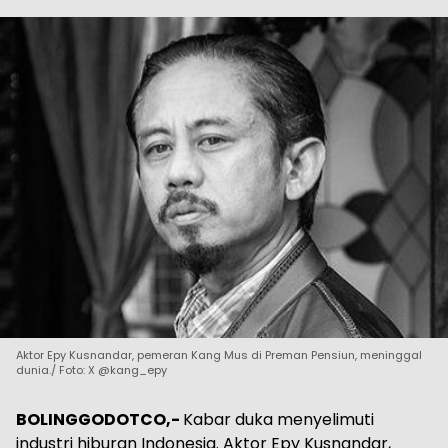
Aktor Epy Kusnandar, pemeran Kang Mus di Preman Pensiun, meninggal
dunia./ Foto: X @kang_epy
BOLINGGODOTCO,-
Kabar duka menyelimuti
industri hiburan Indonesia. Aktor Epy Kusnandar,