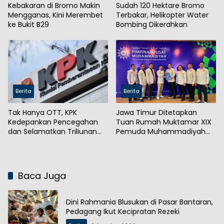
Kebakaran di Bromo Makin
Sudah 120 Hektare Bromo
Mengganas, Kini Merembet
Terbakar, Helikopter Water
ke Bukit B29
Bombing Dikerahkan
Berita
Berita
Tak Hanya OTT, KPK
Jawa Timur Ditetapkan
Kedepankan Pencegahan
Tuan Rumah Muktamar XIX
dan Selamatkan Triliunan
Pemuda Muhammadiyah
Rupiah
2027
Baca Juga
Dini Rahmania Blusukan di Pasar Bantaran,
Pedagang Ikut Kecipratan Rezeki