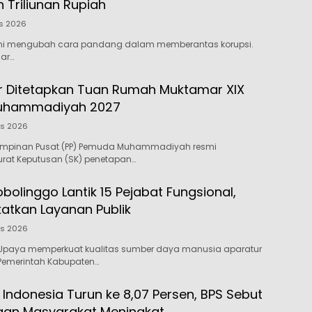
 Triliunan Rupiah
s 2026
kini mengubah cara pandang dalam memberantas korupsi.
dar…
 Ditetapkan Tuan Rumah Muktamar XIX
uhammadiyah 2027
us 2026
impinan Pusat (PP) Pemuda Muhammadiyah resmi
rat Keputusan (SK) penetapan…
olinggo Lantik 15 Pejabat Fungsional,
katkan Layanan Publik
us 2026
Upaya memperkuat kualitas sumber daya manusia aparatur
 Pemerintah Kabupaten…
 Indonesia Turun ke 8,07 Persen, BPS Sebut
aan Masyarakat Meningkat