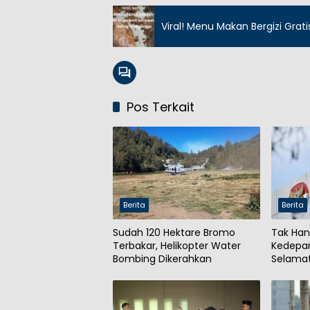
Viral! Menu Makan Bergizi Grat
Pos Terkait
Berita
Berita
Sudah 120 Hektare Bromo
Tak Han
Terbakar, Helikopter Water
Kedepa
Bombing Dikerahkan
Selamat