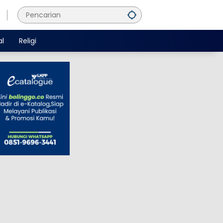
al
Religi