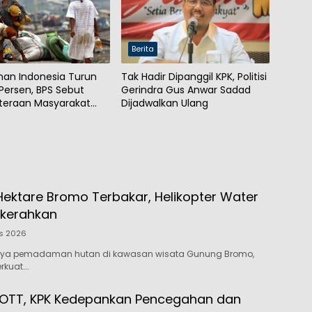
Berita
nan Indonesia Turun
Tak Hadir Dipanggil KPK, Politisi
 Persen, BPS Sebut
Gerindra Gus Anwar Sadad
teraan Masyarakat
Dijadwalkan Ulang
kat
Hektare Bromo Terbakar, Helikopter Water
ikerahkan
s 2026
aya pemadaman hutan di kawasan wisata Gunung Bromo,
erkuat….
 OTT, KPK Kedepankan Pencegahan dan