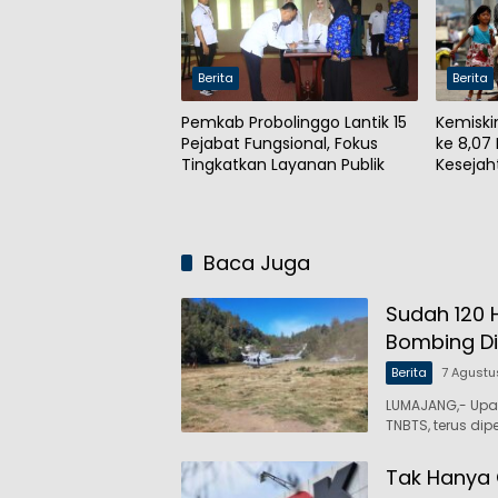
Berita
Berita
Pemkab Probolinggo Lantik 15
Kemiski
Pejabat Fungsional, Fokus
ke 8,07
Tingkatkan Layanan Publik
Kesejah
Mening
Baca Juga
Sudah 120 
Bombing D
Berita
7 Agustu
LUMAJANG,- Up
TNBTS, terus dip
Tak Hanya