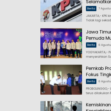
Selamatkan
Berita
7 Agustu
JAKARTA,- KPK 
Tidak lagi seka
Jawa Timur
Pemuda M
Berita
6 Agust
YOGYAKARTA,- P
menyerahkan Su
Pemkab Prob
Fokus Ting
Berita
6 Agust
PROBOLINGGO,- 
terus dilakukan
Kemiskinan
Kesejahter