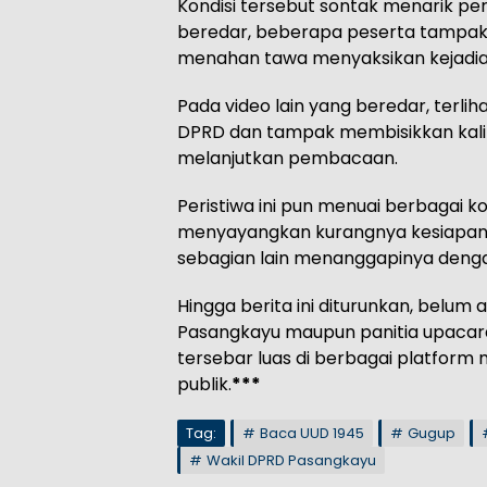
Kondisi tersebut sontak menarik pe
beredar, beberapa peserta tampak 
menahan tawa menyaksikan kejadian
Pada video lain yang beredar, terlih
DPRD dan tampak membisikkan kal
melanjutkan pembacaan.
Peristiwa ini pun menuai berbagai 
menyayangkan kurangnya kesiapan
sebagian lain menanggapinya deng
Hingga berita ini diturunkan, belum
Pasangkayu maupun panitia upacara t
tersebar luas di berbagai platform
publik.
***
Tag:
Baca UUD 1945
Gugup
Wakil DPRD Pasangkayu