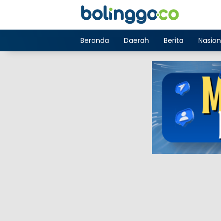
Langsung
ke
konten
Beranda
Daerah
Berita
Nasion