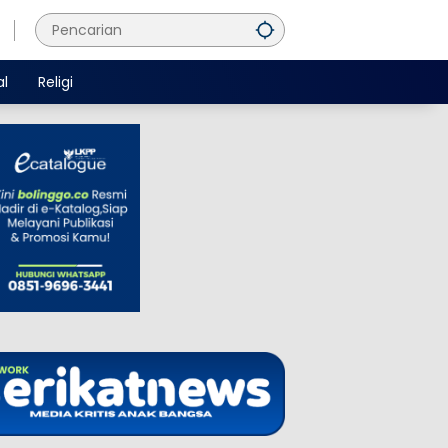
al
Religi