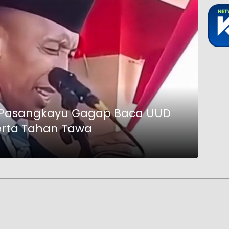
RD Pasangkayu Gagap Baca UUD
erta Tahan Tawa