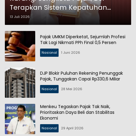
Terapkan Sistem Kepatuhan
Kolaboratif Bersama Pertamina
13 Juli 2026
Pajak UMKM Diperketat, Sejumlah Profesi
Tak Lagi Nikmati PPh Final 0,5 Persen
Nasional
1 Juni 2026
DJP Blokir Puluhan Rekening Penunggak
Pajak, Tunggakan Capai Rp330,6 Miliar
Nasional
28 Mei 2026
Menkeu Tegaskan Pajak Tak Naik,
Prioritaskan Daya Beli dan Stabilitas
Ekonomi
Nasional
29 April 2026