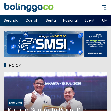
Langsung
ke
konten
Beranda
Daerah
Berita
Nasional
Event
UMK
Pajak
Nasional
Kurangi Sengketa Pajak, DJP