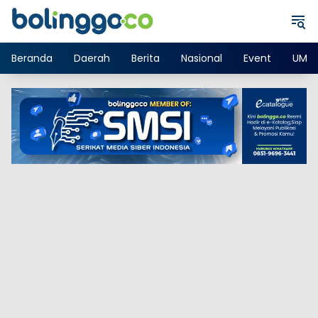
Langsung
ke
konten
Beranda
Daerah
Berita
Nasional
Event
UMK