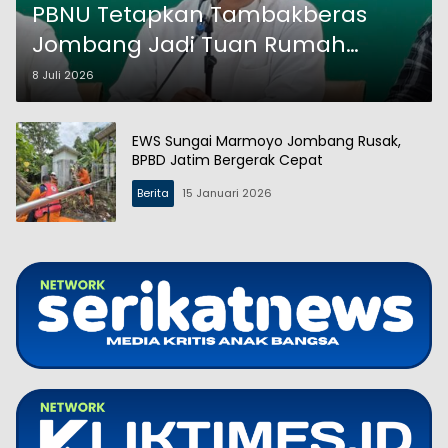
PBNU Tetapkan Tambakberas
Jombang Jadi Tuan Rumah
Muktamar NU 2026
8 Juli 2026
EWS Sungai Marmoyo Jombang Rusak,
BPBD Jatim Bergerak Cepat
Berita
15 Januari 2026