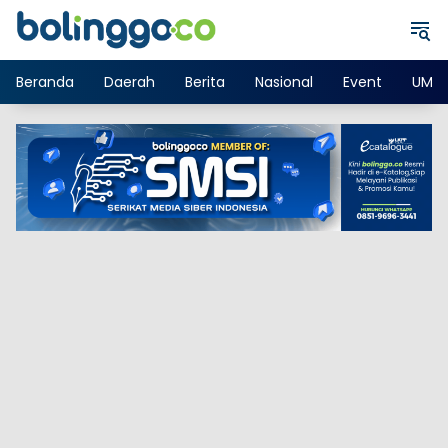
Langsung
ke
konten
Beranda
Daerah
Berita
Nasional
Event
UMK