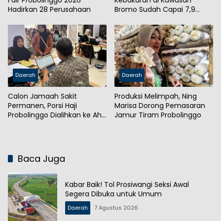
Fair Probolinggo 2026
Kebakaran di Kawasan
Hadirkan 28 Perusahaan
Bromo Sudah Capai 7,9
Hektare
Daerah
Daerah
Calon Jamaah Sakit
Produksi Melimpah, Ning
Permanen, Porsi Haji
Marisa Dorong Pemasaran
Probolinggo Dialihkan ke Ahli
Jamur Tiram Probolinggo
Waris
Baca Juga
Kabar Baik! Tol Prosiwangi Seksi Awal
Segera Dibuka untuk Umum
Daerah
7 Agustus 2026