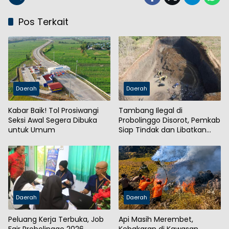
Pos Terkait
Daerah
Daerah
Kabar Baik! Tol Prosiwangi
Tambang Ilegal di
Seksi Awal Segera Dibuka
Probolinggo Disorot, Pemkab
untuk Umum
Siap Tindak dan Libatkan
Aparat
Daerah
Daerah
Peluang Kerja Terbuka, Job
Api Masih Merembet,