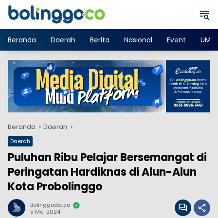
Langsung
ke
konten
Beranda
Daerah
Berita
Nasional
Event
UMK
Beranda
Daerah
Daerah
Puluhan Ribu Pelajar Bersemangat di
Peringatan Hardiknas di Alun-Alun
Kota Probolinggo
Bolinggodotco
5 Mei 2024