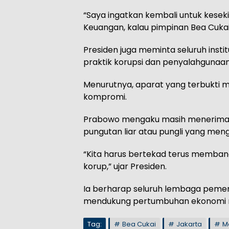
“Saya ingatkan kembali untuk kesekia
Keuangan, kalau pimpinan Bea Cukai
Presiden juga meminta seluruh insti
praktik korupsi dan penyalahguna
Menurutnya, aparat yang terbukti m
kompromi.
Prabowo mengaku masih menerima b
pungutan liar atau pungli yang men
“Kita harus bertekad terus membang
korup,” ujar Presiden.
Ia berharap seluruh lembaga pemeri
mendukung pertumbuhan ekonomi n
Tag:
Bea Cukai
Jakarta
M