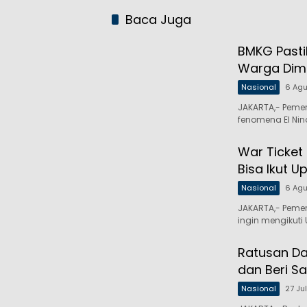
Baca Juga
BMKG Pasti
Warga Dim
Nasional
6 Ag
JAKARTA,- Peme
fenomena El Nin
War Ticket
Bisa Ikut U
Nasional
6 Ag
JAKARTA,- Peme
ingin mengikuti
Ratusan Da
dan Beri Sa
Nasional
27 Ju