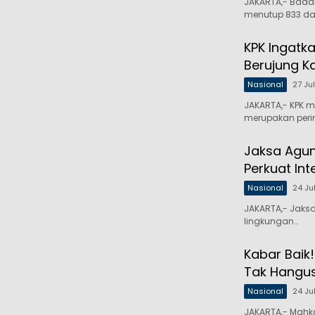
JAKARTA,- Bada
menutup 833 da
KPK Ingatka
Berujung K
Nasional
27 Ju
JAKARTA,- KPK m
merupakan peri
Jaksa Agung
Perkuat Int
Nasional
24 Ju
JAKARTA,- Jaksa
lingkungan…
Kabar Baik!
Tak Hangu
Nasional
24 Ju
JAKARTA,- Mahk