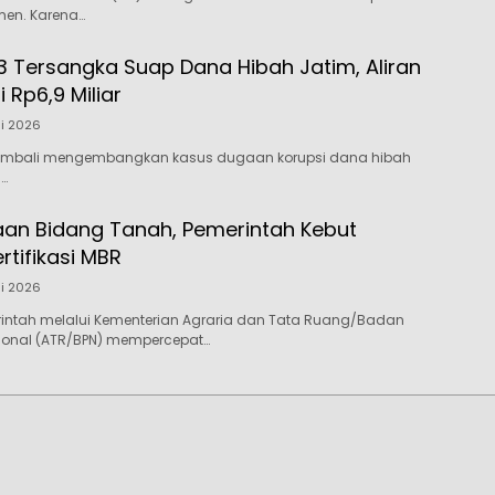
men. Karena…
3 Tersangka Suap Dana Hibah Jatim, Aliran
Rp6,9 Miliar
li 2026
kembali mengembangkan kasus dugaan korupsi dana hibah
…
aan Bidang Tanah, Pemerintah Kebut
tifikasi MBR
li 2026
rintah melalui Kementerian Agraria dan Tata Ruang/Badan
ional (ATR/BPN) mempercepat…