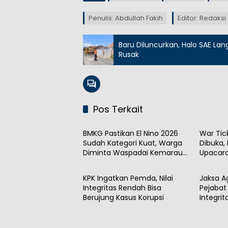
Penulis: Abdullah Fakih
Editor: Redaksi
Baru Diluncurkan, Halo SAE La
Rusak
Pos Terkait
Nasional
Nasion
BMKG Pastikan El Nino 2026
War Tic
Sudah Kategori Kuat, Warga
Dibuka,
Diminta Waspadai Kemarau
Upacara
Nasional
Nasion
Panjang
KPK Ingatkan Pemda, Nilai
Jaksa A
Integritas Rendah Bisa
Pejabat 
Berujung Kasus Korupsi
Integri
Publik