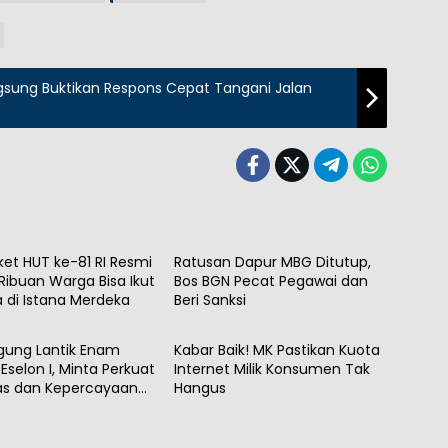
ngsung Buktikan Respons Cepat Tangani Jalan
al
Nasional
ket HUT ke-81 RI Resmi
Ratusan Dapur MBG Ditutup,
 Ribuan Warga Bisa Ikut
Bos BGN Pecat Pegawai dan
 di Istana Merdeka
Beri Sanksi
al
Nasional
gung Lantik Enam
Kabar Baik! MK Pastikan Kuota
Eselon I, Minta Perkuat
Internet Milik Konsumen Tak
tas dan Kepercayaan
Hangus