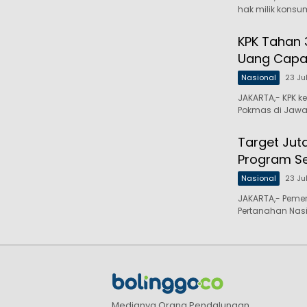
hak milik konsu
KPK Tahan 
Uang Capai 
Nasional
23 Ju
JAKARTA,- KPK 
Pokmas di Jawa
Target Jut
Program Ser
Nasional
23 Ju
JAKARTA,- Peme
Pertanahan Nas
Medianya Orang Pendalungan