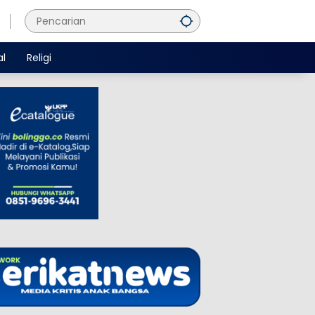
al
Religi