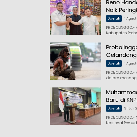
Reno Hando
Naik Pering
Daerah
1 Agus
PROBOLINGGO,- 
Kabupaten Probo
Probolingg
Gelandanga
Daerah
1 Agus
PROBOLINGGO,- 
dalam menangan
Muhammad S
Baru di KNP
Daerah
31 Juli
PROBOLINGGO,- 
Nasional Pemuda