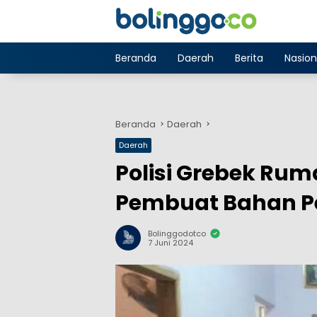
Langsung
ke
konten
Beranda
Daerah
Berita
Nasion
Beranda
Daerah
Daerah
Polisi Grebek Rum
Pembuat Bahan P
Bolinggodotco
7 Juni 2024