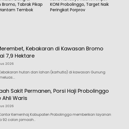
 Bromo, Tabrak Pikap
KONI Probolinggo, Target Naik
 Hantam Tembok
Peringkat Porprov
Merembet, Kebakaran di Kawasan Bromo
i 7,9 Hektare
tus 2026
Kebakaran hutan dan lahan (karhutla) di kawasan Gunung
meluas….
ah Sakit Permanen, Porsi Haji Probolinggo
e Ahli Waris
tus 2026
Kantor Kemenhaj Kabupaten Probolinggo memberikan layanan
da 92 calon jamaah…