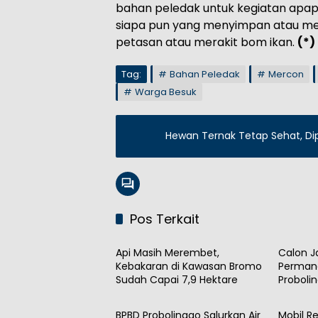
bahan peledak untuk kegiatan apap
siapa pun yang menyimpan atau me
petasan atau merakit bom ikan.
(*)
Tag:
Bahan Peledak
Mercon
Warga Besuk
Hewan Ternak Tetap Sehat, Di
Pos Terkait
Daerah
Daera
Api Masih Merembet,
Calon J
Kebakaran di Kawasan Bromo
Permane
Sudah Capai 7,9 Hektare
Probolin
Daerah
Daera
Waris
BPBD Probolinggo Salurkan Air
Mobil Re