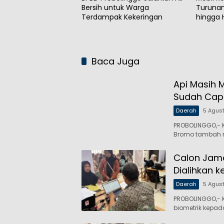
Bersih untuk Warga
Turunan
Terdampak Kekeringan
hingga
Baca Juga
Api Masih 
Sudah Capa
Daerah
5 Agus
PROBOLINGGO,- 
Bromo tambah 
Calon Jama
Dialihkan k
Daerah
5 Agus
PROBOLINGGO,- 
biometrik kepa