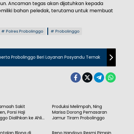
un. Ancaman tegas akan dijatuhkan kepada
miliki bahan peledak, terutama untuk membuat
Polres Probolinggo
Probolinggo
perta Probolinggo Beri Layanan Posyandu Ternak
h
Daerah
amaah Sakit
Produksi Melimpah, Ning
n, Porsi Haji
Marisa Dorong Pemasaran
ggo Dialihkan ke Ahli
Jamur Tiram Probolinggo
h
Daerah
ntalan Blong di
Reno Handoyo Resmi Pimpin