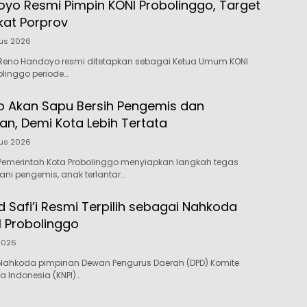
yo Resmi Pimpin KONI Probolinggo, Target
kat Porprov
tus 2026
Reno Handoyo resmi ditetapkan sebagai Ketua Umum KONI
linggo periode…
o Akan Sapu Bersih Pengemis dan
n, Demi Kota Lebih Tertata
tus 2026
Pemerintah Kota Probolinggo menyiapkan langkah tegas
i pengemis, anak terlantar…
afi’i Resmi Terpilih sebagai Nahkoda
I Probolinggo
 2026
Nahkoda pimpinan Dewan Pengurus Daerah (DPD) Komite
 Indonesia (KNPI)…