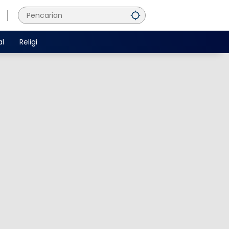
al
Religi