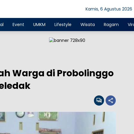
Kamis, 6 Agustus 2026
al
Event
UMKM
Lifestyle
Wisata
Ragam
Vir
ah Warga di Probolinggo
eledak