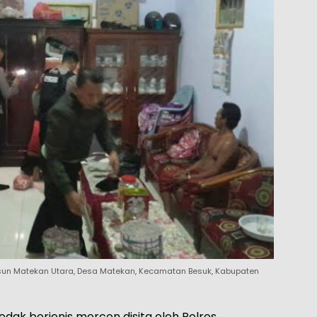
usun Matekan Utara, Desa Matekan, Kecamatan Besuk, Kabupaten
dak berjenis mercon disita oleh Polres