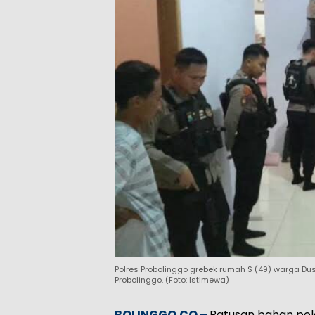
Polres Probolinggo grebek rumah S (49) warga D
Probolinggo. (Foto: Istimewa)
BOLINGGO.CO –
Ratusan bahan pele