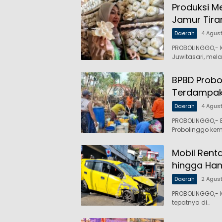
Produksi M
Jamur Tira
Daerah
4 Agus
PROBOLINGGO,- K
Juwitasari, mel
BPBD Probo
Terdampak
Daerah
4 Agus
PROBOLINGGO,- 
Probolinggo kem
Mobil Rent
hingga Ha
Daerah
2 Agus
PROBOLINGGO,- Ke
tepatnya di…