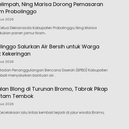
elimpah, Ning Marisa Dorong Pemasaran
m Probolinggo
tus 2026
etua Dekranasda Kabupaten Probolinggo, Ning Marisa
akukan panen jamur tiram…
linggo Salurkan Air Bersih untuk Warga
 Kekeringan
tus 2026
Badan Penanggulangan Bencana Daerah (BPBD) Kabupaten
bali menyalurkan bantuan air…
alan Blong di Turunan Bromo, Tabrak Pikap
ntam Tembok
tus 2026
celakaan lalu lintas kembali terjadi di jalur wisata Bromo,