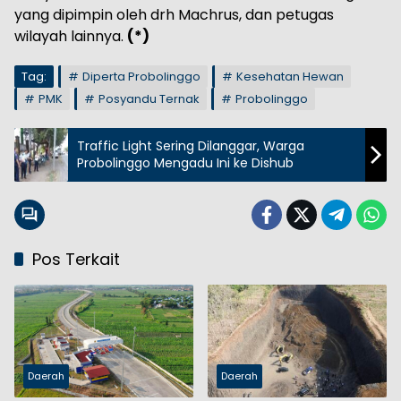
yang dipimpin oleh drh Machrus, dan petugas
wilayah lainnya.
(*)
Tag:
Diperta Probolinggo
Kesehatan Hewan
PMK
Posyandu Ternak
Probolinggo
Traffic Light Sering Dilanggar, Warga
Probolinggo Mengadu Ini ke Dishub
Pos Terkait
Daerah
Daerah