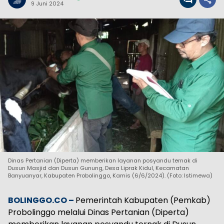
9 Juni 2024
Dinas Pertanian (Diperta) memberikan layanan posyandu ternak di
Dusun Masjid dan Dusun Gunung, Desa Liprak Kidul, Kecamatan
Banyuanyar, Kabupaten Probolinggo, Kamis (6/6/2024). (Foto: Istimewa)
BOLINGGO.CO –
Pemerintah Kabupaten (Pemkab)
Probolinggo melalui Dinas Pertanian (Diperta)