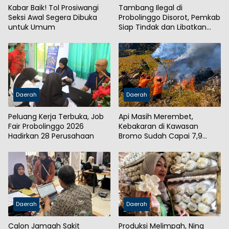
Kabar Baik! Tol Prosiwangi
Tambang Ilegal di
Seksi Awal Segera Dibuka
Probolinggo Disorot, Pemkab
untuk Umum
Siap Tindak dan Libatkan
Aparat
Daerah
Daerah
Peluang Kerja Terbuka, Job
Api Masih Merembet,
Fair Probolinggo 2026
Kebakaran di Kawasan
Hadirkan 28 Perusahaan
Bromo Sudah Capai 7,9
Hektare
Daerah
Daerah
Calon Jamaah Sakit
Produksi Melimpah, Ning