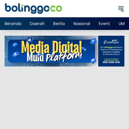
Langsung
ke
konten
Beranda
Daerah
Berita
Nasional
Event
UMK