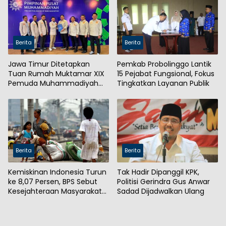
Berita
Berita
Jawa Timur Ditetapkan
Pemkab Probolinggo Lantik
Tuan Rumah Muktamar XIX
15 Pejabat Fungsional, Fokus
Pemuda Muhammadiyah
Tingkatkan Layanan Publik
2027
Berita
Berita
Kemiskinan Indonesia Turun
Tak Hadir Dipanggil KPK,
ke 8,07 Persen, BPS Sebut
Politisi Gerindra Gus Anwar
Kesejahteraan Masyarakat
Sadad Dijadwalkan Ulang
Meningkat