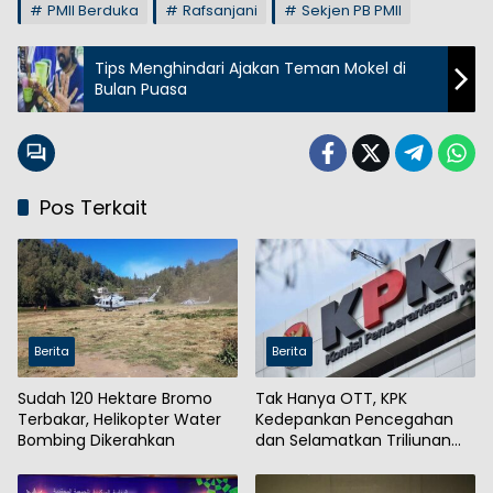
PMII Berduka
Rafsanjani
Sekjen PB PMII
Tips Menghindari Ajakan Teman Mokel di
Bulan Puasa
Pos Terkait
Berita
Berita
Sudah 120 Hektare Bromo
Tak Hanya OTT, KPK
Terbakar, Helikopter Water
Kedepankan Pencegahan
Bombing Dikerahkan
dan Selamatkan Triliunan
Rupiah