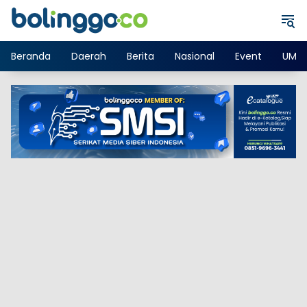
Langsung
ke
konten
Beranda
Daerah
Berita
Nasional
Event
UMK