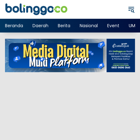
Langsung
ke
konten
Beranda
Daerah
Berita
Nasional
Event
UMK