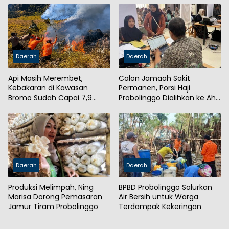
Daerah
Daerah
Api Masih Merembet,
Calon Jamaah Sakit
Kebakaran di Kawasan
Permanen, Porsi Haji
Bromo Sudah Capai 7,9
Probolinggo Dialihkan ke Ahli
Hektare
Waris
Daerah
Daerah
Produksi Melimpah, Ning
BPBD Probolinggo Salurkan
Marisa Dorong Pemasaran
Air Bersih untuk Warga
Jamur Tiram Probolinggo
Terdampak Kekeringan