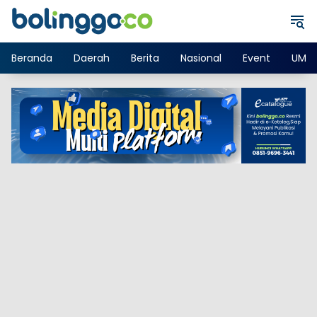
Langsung
ke
konten
Beranda
Daerah
Berita
Nasional
Event
UMK