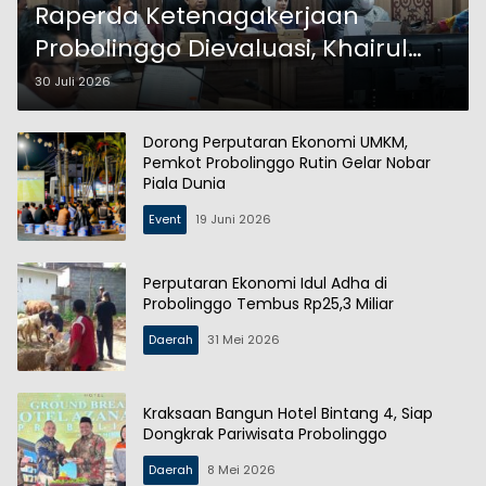
Raperda Ketenagakerjaan
Probolinggo Dievaluasi, Khairul
Anam Usulkan 6 Poin Strategis
30 Juli 2026
Dorong Perputaran Ekonomi UMKM,
Pemkot Probolinggo Rutin Gelar Nobar
Piala Dunia
Event
19 Juni 2026
Perputaran Ekonomi Idul Adha di
Probolinggo Tembus Rp25,3 Miliar
Daerah
31 Mei 2026
Kraksaan Bangun Hotel Bintang 4, Siap
Dongkrak Pariwisata Probolinggo
Daerah
8 Mei 2026