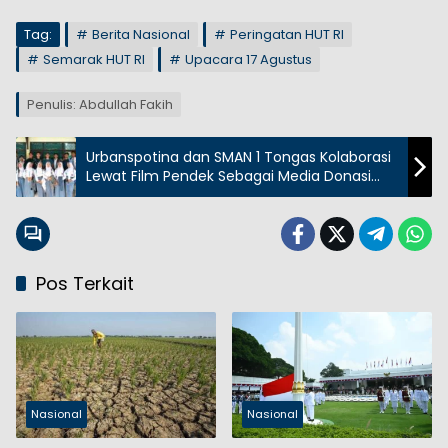
Tag:
Berita Nasional
Peringatan HUT RI
Semarak HUT RI
Upacara 17 Agustus
Penulis: Abdullah Fakih
Urbanspotina dan SMAN 1 Tongas Kolaborasi
Lewat Film Pendek Sebagai Media Donasi
Kreatif
Pos Terkait
Nasional
Nasional