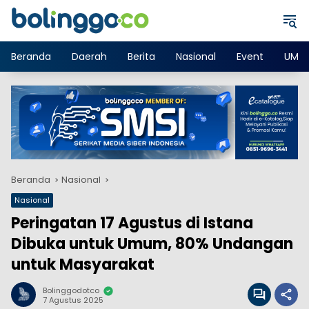
Langsung
ke
konten
Beranda
Daerah
Berita
Nasional
Event
UMK
Beranda
Nasional
Nasional
Peringatan 17 Agustus di Istana
Dibuka untuk Umum, 80% Undangan
untuk Masyarakat
Bolinggodotco
7 Agustus 2025