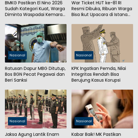
BMKG Pastikan El Nino 2026
War Ticket HUT ke-81 RI
Sudah Kategori Kuat, Warga
Resmi Dibuka, Ribuan Warga
Diminta Waspadai Kemarau
Bisa Ikut Upacara di Istana
Panjang
Merdeka
Nasional
Nasional
Ratusan Dapur MBG Ditutup,
KPK Ingatkan Pemda, Nilai
Bos BGN Pecat Pegawai dan
Integritas Rendah Bisa
Beri Sanksi
Berujung Kasus Korupsi
Nasional
Nasional
Jaksa Agung Lantik Enam
Kabar Baik! MK Pastikan