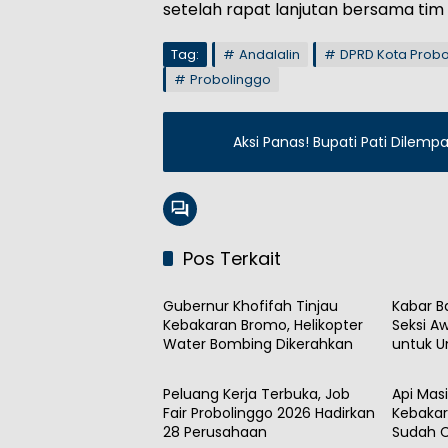
setelah rapat lanjutan bersama tim
Tag:
Andalalin
DPRD Kota Probo
Probolinggo
Aksi Panas! Bupati Pati Dilemp
Pos Terkait
Daerah
Daera
Gubernur Khofifah Tinjau
Kabar Ba
Kebakaran Bromo, Helikopter
Seksi A
Water Bombing Dikerahkan
untuk 
Daerah
Daera
Peluang Kerja Terbuka, Job
Api Mas
Fair Probolinggo 2026 Hadirkan
Kebakar
28 Perusahaan
Sudah C