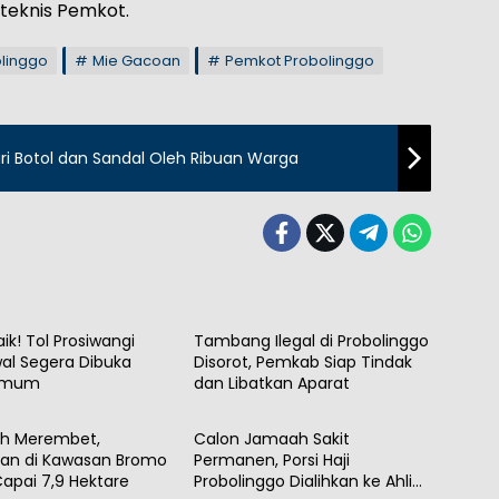
 teknis Pemkot.
linggo
Mie Gacoan
Pemkot Probolinggo
ari Botol dan Sandal Oleh Ribuan Warga
h
Daerah
ik! Tol Prosiwangi
Tambang Ilegal di Probolinggo
wal Segera Dibuka
Disorot, Pemkab Siap Tindak
Umum
dan Libatkan Aparat
h
Daerah
ih Merembet,
Calon Jamaah Sakit
an di Kawasan Bromo
Permanen, Porsi Haji
apai 7,9 Hektare
Probolinggo Dialihkan ke Ahli