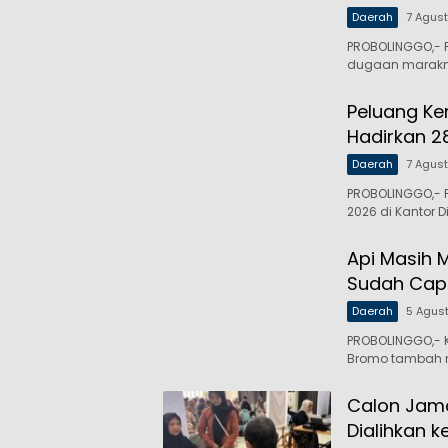
Daerah
7 Agus
PROBOLINGGO,- P
dugaan maraknya
Peluang Ker
Hadirkan 2
Daerah
7 Agus
PROBOLINGGO,- P
2026 di Kantor D
Api Masih 
Sudah Capa
Daerah
5 Agus
PROBOLINGGO,- 
Bromo tambah 
Calon Jama
Dialihkan k