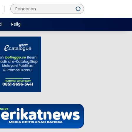
al
Religi