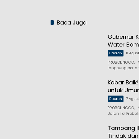
Baca Juga
Gubernur K
Water Bom
Daerah
8 Agus
PROBOLINGGO,- 
langsung pena
Kabar Baik!
untuk Um
Daerah
7 Agus
PROBOLINGGO,- 
Jalan Tol Probo
Tambang Il
Tindak dan