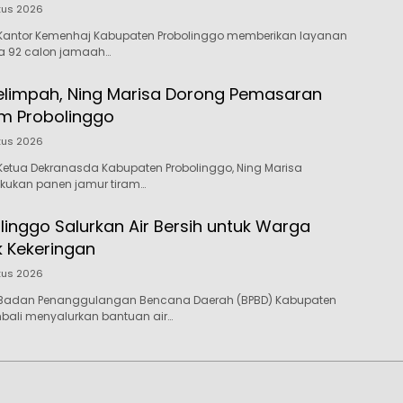
tus 2026
Kantor Kemenhaj Kabupaten Probolinggo memberikan layanan
da 92 calon jamaah…
elimpah, Ning Marisa Dorong Pemasaran
m Probolinggo
tus 2026
etua Dekranasda Kabupaten Probolinggo, Ning Marisa
akukan panen jamur tiram…
linggo Salurkan Air Bersih untuk Warga
 Kekeringan
tus 2026
Badan Penanggulangan Bencana Daerah (BPBD) Kabupaten
bali menyalurkan bantuan air…