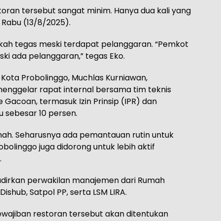
ran tersebut sangat minim. Hanya dua kali yang
, Rabu (13/8/2025).
ngkah tegas meski terdapat pelanggaran. “Pemkot
ki ada pelanggaran,” tegas Eko.
D Kota Probolinggo, Muchlas Kurniawan,
nggelar rapat internal bersama tim teknis
e Gacoan, termasuk Izin Prinsip (IPR) dan
 sebesar 10 persen.
ah. Seharusnya ada pemantauan rutin untuk
linggo juga didorong untuk lebih aktif
.
adirkan perwakilan manajemen dari Rumah
ishub, Satpol PP, serta LSM LIRA.
ewajiban restoran tersebut akan ditentukan