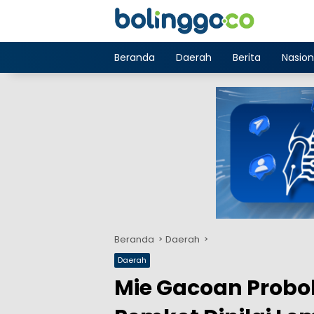
Langsung
ke
konten
Beranda
Daerah
Berita
Nasion
Beranda
Daerah
Daerah
Mie Gacoan Probol