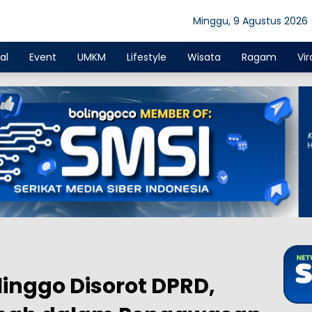
Minggu, 9 Agustus 2026
al
Event
UMKM
Lifestyle
Wisata
Ragam
Vir
inggo Disorot DPRD,