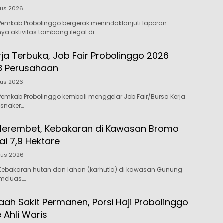
tus 2026
emkab Probolinggo bergerak menindaklanjuti laporan
 aktivitas tambang ilegal di…
ja Terbuka, Job Fair Probolinggo 2026
8 Perusahaan
tus 2026
emkab Probolinggo kembali menggelar Job Fair/Bursa Kerja
isnaker…
Merembet, Kebakaran di Kawasan Bromo
i 7,9 Hektare
tus 2026
Kebakaran hutan dan lahan (karhutla) di kawasan Gunung
meluas….
ah Sakit Permanen, Porsi Haji Probolinggo
e Ahli Waris