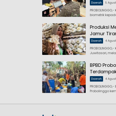
Daerah
5 Agus
PROBOLINGGO,- 
biometrik kepa
Produksi M
Jamur Tira
Daerah
4 Agus
PROBOLINGGO,- K
Juwitasari, mel
BPBD Probo
Terdampak
Daerah
4 Agus
PROBOLINGGO,- 
Probolinggo kem