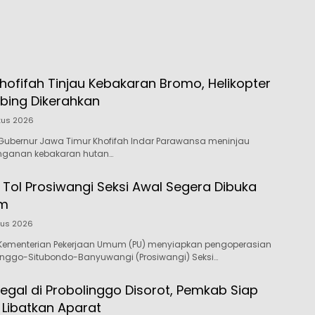
Waris
hofifah Tinjau Kebakaran Bromo, Helikopter
bing Dikerahkan
tus 2026
Gubernur Jawa Timur Khofifah Indar Parawansa meninjau
nganan kebakaran hutan…
 Tol Prosiwangi Seksi Awal Segera Dibuka
um
tus 2026
Kementerian Pekerjaan Umum (PU) menyiapkan pengoperasian
linggo-Situbondo-Banyuwangi (Prosiwangi) Seksi…
egal di Probolinggo Disorot, Pemkab Siap
 Libatkan Aparat