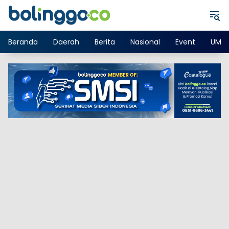
Langsung
ke
konten
Beranda
Daerah
Berita
Nasional
Event
UMK