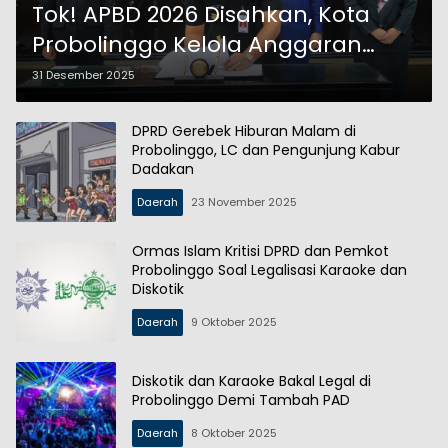
Tok! APBD 2026 Disahkan, Kota
Probolinggo Kelola Anggaran
Hampir Rp1 Triliun
31 Desember 2025
DPRD Gerebek Hiburan Malam di
Probolinggo, LC dan Pengunjung Kabur
Dadakan
Daerah
23 November 2025
Ormas Islam Kritisi DPRD dan Pemkot
Probolinggo Soal Legalisasi Karaoke dan
Diskotik
Daerah
9 Oktober 2025
Diskotik dan Karaoke Bakal Legal di
Probolinggo Demi Tambah PAD
Daerah
8 Oktober 2025