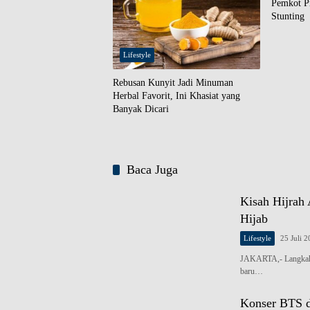
Pemkot P
Stunting
Lifestyle
Rebusan Kunyit Jadi Minuman
Herbal Favorit, Ini Khasiat yang
Banyak Dicari
Baca Juga
Kisah Hijrah
Hijab
Lifestyle
25 Juli 
JAKARTA,- Langkah A
baru…
Konser BTS d