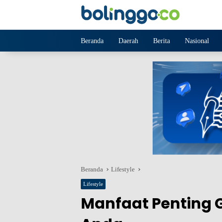
Langsung
ke
konten
Beranda
Daerah
Berita
Nasional
Beranda
Lifestyle
Lifestyle
Manfaat Penting 