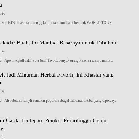
a
2026
Pop BTS dipastikan menggelar konser comeback bertajuk WORLD TOUR
ekadar Buah, Ini Manfaat Besarnya untuk Tubuhmu
2026
el menjadi salah satu buah favorit banyak orang karena rasanya manis…
it Jadi Minuman Herbal Favorit, Ini Khasiat yang
i
2026
r rebusan kunyit semakin populer sebagai minuman herbal yang dipercaya
di Garda Terdepan, Pemkot Probolinggo Genjot
ng
026