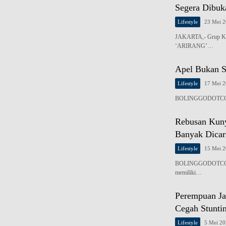
Segera Dibuk
Lifestyle
23 Mei 
JAKARTA,- Grup K-
‘ARIRANG’…
Apel Bukan S
Lifestyle
17 Mei 
BOLINGGODOTCO,- Ap
Rebusan Kuny
Banyak Dicar
Lifestyle
15 Mei 
BOLINGGODOTCO,- Ai
memiliki…
Perempuan Ja
Cegah Stunti
Lifestyle
5 Mei 2