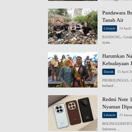
Pandawara Bu
Tanah Air
Lifestyle
24 April
BANDUNG,- Gerakan 
nyata…
Harumkan Nam
Kebudayaan J
Daerah
15 April 
PROBOLINGGO,- Kaba
berhasil…
Redmi Note 1
Nyaman Dipa
Lifestyle
23 Janua
BOLINGGODOTCO,- Re
Indonesia….