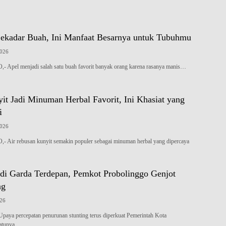
ekadar Buah, Ini Manfaat Besarnya untuk Tubuhmu
2026
el menjadi salah satu buah favorit banyak orang karena rasanya manis…
it Jadi Minuman Herbal Favorit, Ini Khasiat yang
i
2026
r rebusan kunyit semakin populer sebagai minuman herbal yang dipercaya
di Garda Terdepan, Pemkot Probolinggo Genjot
ng
026
a percepatan penurunan stunting terus diperkuat Pemerintah Kota
satunya…