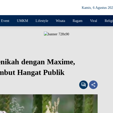
Kamis, 6 Agustus 20
Event
UMKM
Lifestyle
Wisata
Ragam
Viral
Relig
nikah dengan Maxime,
mbut Hangat Publik