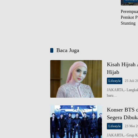
Perempua
Pemkot P
Stunting
Baca Juga
Kisah Hijrah
Hijab
Lifestyle
25 Juli 
JAKARTA,- Langkah A
baru…
Konser BTS d
Segera Dibuk
Lifestyle
23 Mei 
JAKARTA,- Grup K-