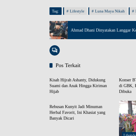
Tag:
Lifestyle
Luna Maya Nikah
Ahmad Dhani Dinyatakan Langgar K
Pos Terkait
Lifestyle
Lifestyle
Kisah Hijrah Ashanty, Didukung
Konser BT
Suami dan Anak Hingga Kiriman
di GBK, P
Hijab
Dibuka
Lifestyle
Rebusan Kunyit Jadi Minuman
Herbal Favorit, Ini Khasiat yang
Banyak Dicari
Lifestyle