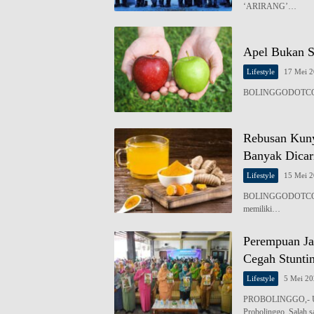
‘ARIRANG’…
Apel Bukan S
Lifestyle
17 Mei 
BOLINGGODOTCO,- Ap
Rebusan Kuny
Banyak Dicar
Lifestyle
15 Mei 
BOLINGGODOTCO,- Ai
memiliki…
Perempuan Ja
Cegah Stunti
Lifestyle
5 Mei 2
PROBOLINGGO,- Upay
Probolinggo. Salah 