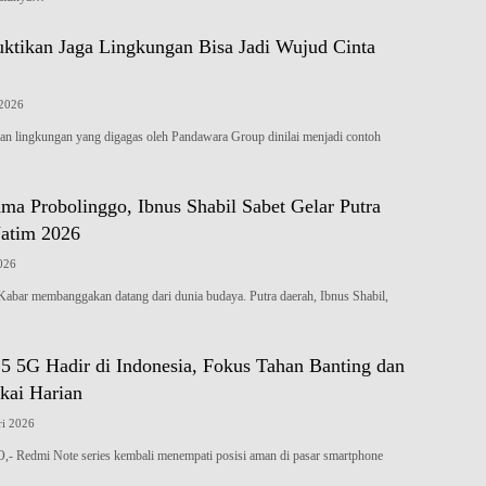
ktikan Jaga Lingkungan Bisa Jadi Wujud Cinta
 2026
lingkungan yang digagas oleh Pandawara Group dinilai menjadi contoh
a Probolinggo, Ibnus Shabil Sabet Gelar Putra
atim 2026
2026
r membanggakan datang dari dunia budaya. Putra daerah, Ibnus Shabil,
5 5G Hadir di Indonesia, Fokus Tahan Banting dan
kai Harian
ri 2026
dmi Note series kembali menempati posisi aman di pasar smartphone