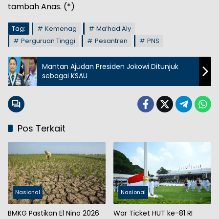
tambah Anas. (*)
Tag:
Kemenag
Ma’had Aly
Perguruan Tinggi
Pesantren
PNS
Mantan Ajudan Presiden Jokowi Ditunjuk
sebagai KSAU
Pos Terkait
Nasional
Nasional
BMKG Pastikan El Nino 2026
War Ticket HUT ke-81 RI