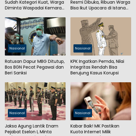
Sudah Kategori Kuat, Warga
Resmi Dibuka, Ribuan Warga
Diminta Waspadai Kemarau
Bisa Ikut Upacara di Istana
Panjang
Merdeka
Nasional
Nasional
Ratusan Dapur MBG Ditutup,
KPK Ingatkan Pemda, Nilai
Bos BGN Pecat Pegawai dan
Integritas Rendah Bisa
Beri Sanksi
Berujung Kasus Korupsi
Nasional
Nasional
Jaksa Agung Lantik Enam
Kabar Baik! MK Pastikan
Pejabat Eselon I, Minta
Kuota Internet Milik