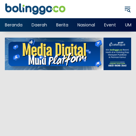
Langsung
ke
konten
Beranda
Daerah
Berita
Nasional
Event
UMK