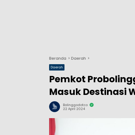
Beranda
Daerah
Daerah
Pemkot Proboling
Masuk Destinasi 
Bolinggodotco
22 April 2024