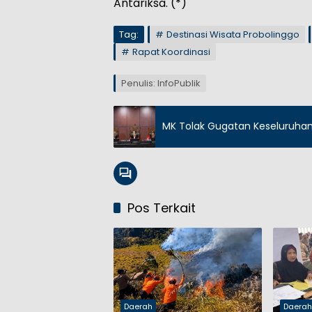
Antariksa. (*)
Tag:
Destinasi Wisata Probolinggo
Rapat Koordinasi
Penulis: InfoPublik
MK Tolak Gugatan Keseluruhan
Pos Terkait
Daerah
Daera