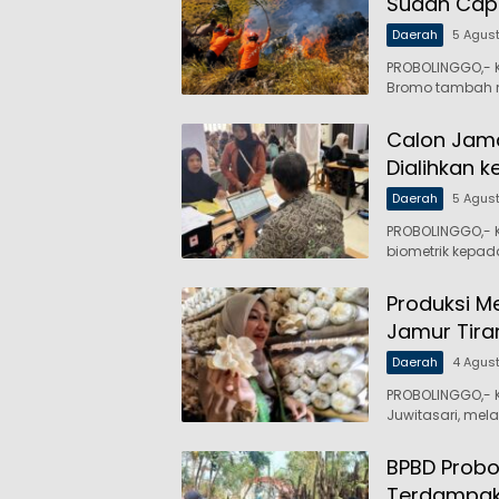
Sudah Capa
Daerah
5 Agus
PROBOLINGGO,- 
Bromo tambah 
Calon Jama
Dialihkan k
Daerah
5 Agus
PROBOLINGGO,- 
biometrik kepa
Produksi M
Jamur Tira
Daerah
4 Agus
PROBOLINGGO,- K
Juwitasari, mel
BPBD Probo
Terdampak