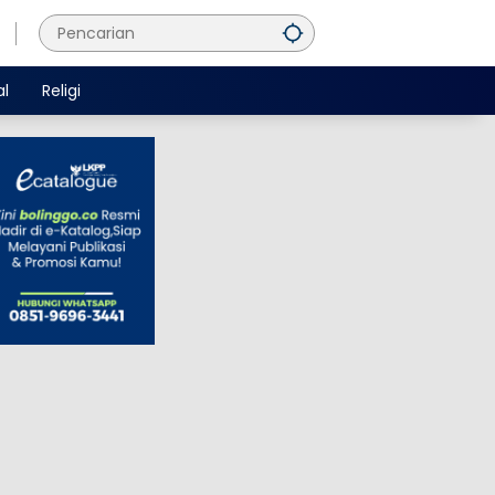
al
Religi