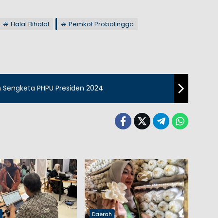
Halal Bihalal
Pemkot Probolinggo
 Sengketa PHPU Presiden 2024
h
Daerah