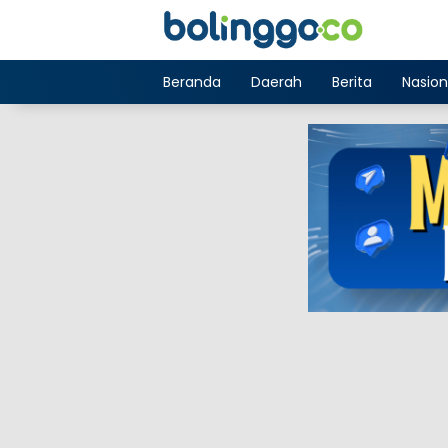
Langsung
ke
konten
Beranda
Daerah
Berita
Nasion