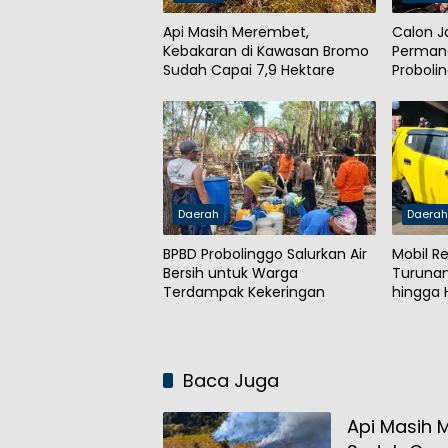
Api Masih Merembet,
Calon J
Kebakaran di Kawasan Bromo
Permane
Sudah Capai 7,9 Hektare
Probolin
Waris
Daerah
Daera
BPBD Probolinggo Salurkan Air
Mobil Re
Bersih untuk Warga
Turunan
Terdampak Kekeringan
hingga
Baca Juga
Api Masih 