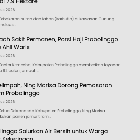
i 7,9 Hektare
tus 2026
Kebakaran hutan dan lahan (karhutla) di kawasan Gunung
meluas….
ah Sakit Permanen, Porsi Haji Probolinggo
e Ahli Waris
tus 2026
Kantor Kemenhaj Kabupaten Probolinggo memberikan layanan
da 92 calon jamaah…
elimpah, Ning Marisa Dorong Pemasaran
m Probolinggo
tus 2026
etua Dekranasda Kabupaten Probolinggo, Ning Marisa
akukan panen jamur tiram…
linggo Salurkan Air Bersih untuk Warga
 Kekeringan