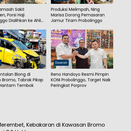
amaah Sakit
Produksi Melimpah, Ning
n, Porsi Haji
Marisa Dorong Pemasaran
ggo Dialihkan ke Ahli
Jamur Tiram Probolinggo
h
Daerah
ntalan Blong di
Reno Handoyo Resmi Pimpin
 Bromo, Tabrak Pikap
KONI Probolinggo, Target Naik
 Hantam Tembok
Peringkat Porprov
Merembet, Kebakaran di Kawasan Bromo