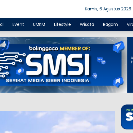
Kamis, 6 Agustus 2026
al
Event
UMKM
Lifestyle
Wisata
Ragam
Vir