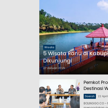
Wisata
5 Wisata Ranu di Kabup
Dikunjungi
27 Januari 2025
Pemkot Pro
Destinasi 
Daerah
22 Apri
BOLINGGO.CO – 
mengadakan a