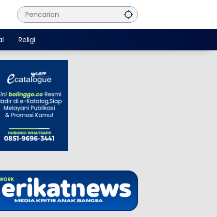
al
Religi