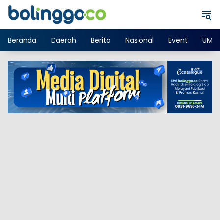
Langsung
ke
konten
Beranda
Daerah
Berita
Nasional
Event
UMK