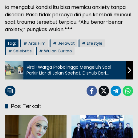
Ia mengakui kondisi itu bisa memicu anxiety tanpa
disadari. Rasa tidak percaya diri pun kembali muncul
saat trauma tersebut terpicu. “Aku benar-benar
anxiety,” pungkas Wulan.
***
Tag:
Artis Film
Jerawat
Lifestyle
Selebritis
Wulan Guritno
Viral! Warga Probolinggo Mengeluh Soal
Parkir Liar di Jalan Soehat, Dishub Beri
Penjelasan
Pos Terkait