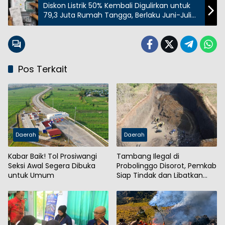
Diskon Listrik 50% Kembali Digulirkan untuk
79,3 Juta Rumah Tangga, Berlaku Juni-Juli
2025
Pos Terkait
Daerah
Daerah
Kabar Baik! Tol Prosiwangi
Tambang Ilegal di
Seksi Awal Segera Dibuka
Probolinggo Disorot, Pemkab
untuk Umum
Siap Tindak dan Libatkan
Aparat