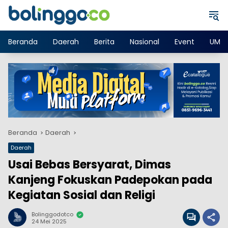
Langsung
ke
konten
Beranda
Daerah
Berita
Nasional
Event
UMK
Beranda
Daerah
Daerah
Usai Bebas Bersyarat, Dimas
Kanjeng Fokuskan Padepokan pada
Kegiatan Sosial dan Religi
Bolinggodotco
24 Mei 2025