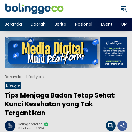
Langsung
ke
konten
Beranda
Daerah
Berita
Nasional
Event
UMK
Beranda
Lifestyle
Lifestyle
Tips Menjaga Badan Tetap Sehat:
Kunci Kesehatan yang Tak
Tergantikan
Bolinggodotco
3 Februari 2024