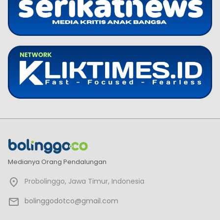
Medianya Orang Pendalungan
Probolinggo, Jawa Timur, Indonesia
bolinggodotco@gmail.com