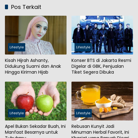
Pos Terkait
Lifestyle
Lifestyle
Kisah Hijrah Ashanty,
Konser BTS di Jakarta Resmi
Didukung Suami dan Anak
Digelar di GBK, Penjualan
Hingga Kiriman Hijab
Tiket Segera Dibuka
Lifestyle
Lifestyle
Apel Bukan Sekadar Buah, Ini
Rebusan Kunyit Jadi
Manfaat Besarnya untuk
Minuman Herbal Favorit, Ini
Tubuhmu
Khasiat yang Banyak Dicari