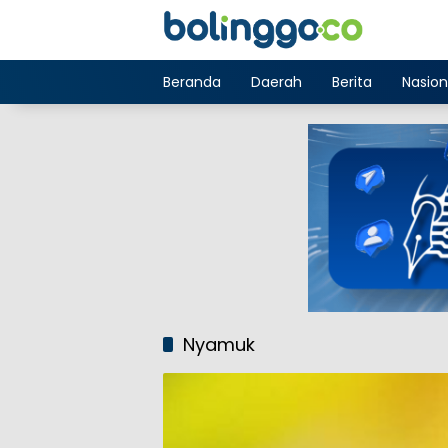
Langsung
ke
konten
Beranda
Daerah
Berita
Nasion
Nyamuk