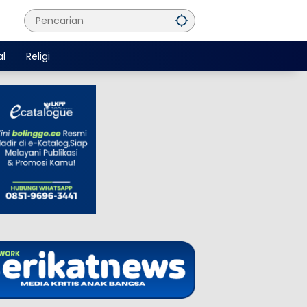
al
Religi