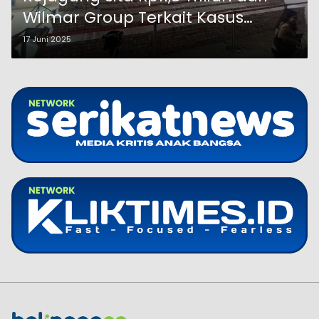
Wilmar Group Terkait Kasus
Korupsi Ekspor CPO
17 Juni 2025