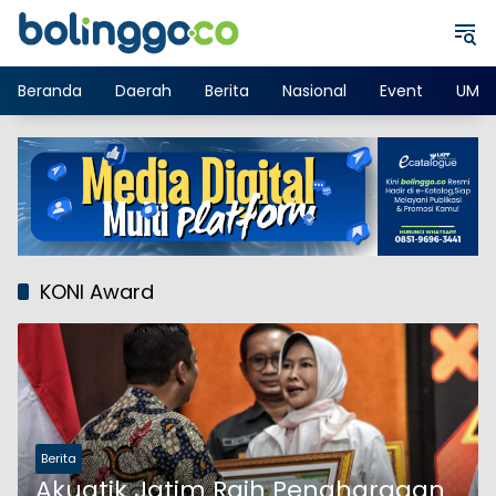
Langsung
ke
konten
Beranda
Daerah
Berita
Nasional
Event
UMK
KONI Award
Berita
Akuatik Jatim Raih Penghargaan