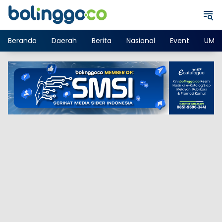
Langsung
ke
konten
Beranda
Daerah
Berita
Nasional
Event
UMK