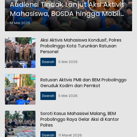
Audiensi Tindak Lanjut Aksi Aktivis
Mahasiswa, BOSDA hingga Mobil
Dinas Jadi Sorotan
13 Mei 2026
Aksi Aktivis Mahasiswa Kondusif, Polres
Probolinggo Kota Turunkan Ratusan
Personel
Daerah
5 Mei 2026
Ratusan Aktivis PMII dan BEM Probolinggo
Geruduk Kodim dan Pemkot
Daerah
5 Mei 2026
Soroti Kasus Mahasiswi Malang, BEM
Probolinggo Raya Gelar Aksi di Kantor
Polres
Daerah
11 Maret 2026