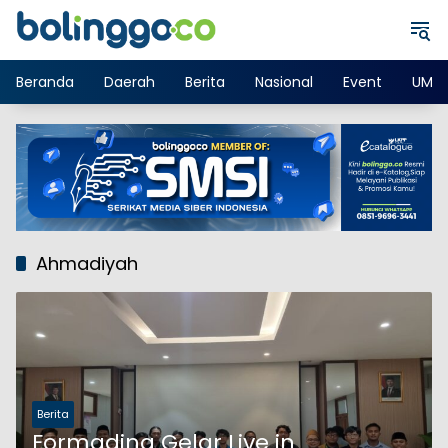
Langsung
ke
konten
Beranda
Daerah
Berita
Nasional
Event
UMK
Ahmadiyah
Berita
Formadina Gelar Live in