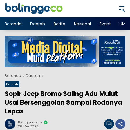
Langsung
ke
konten
Beranda
Daerah
Berita
Nasional
Event
UMK
Beranda
Daerah
Daerah
Sopir Jeep Bromo Saling Adu Mulut
Usai Bersenggolan Sampai Rodanya
Lepas
Bolinggodotco
26 Mei 2024