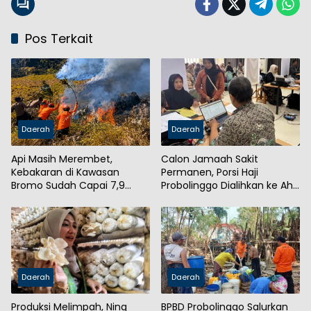
Pos Terkait
Daerah
Daerah
Api Masih Merembet,
Calon Jamaah Sakit
Kebakaran di Kawasan
Permanen, Porsi Haji
Bromo Sudah Capai 7,9
Probolinggo Dialihkan ke Ahli
Hektare
Waris
Daerah
Daerah
Produksi Melimpah, Ning
BPBD Probolinggo Salurkan