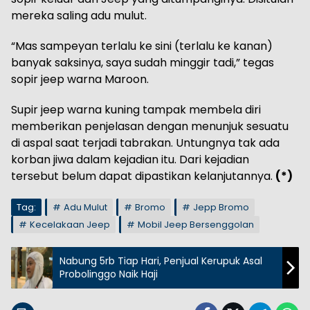
mereka saling adu mulut.
“Mas sampeyan terlalu ke sini (terlalu ke kanan)
banyak saksinya, saya sudah minggir tadi,” tegas
sopir jeep warna Maroon.
Supir jeep warna kuning tampak membela diri
memberikan penjelasan dengan menunjuk sesuatu
di aspal saat terjadi tabrakan. Untungnya tak ada
korban jiwa dalam kejadian itu. Dari kejadian
tersebut belum dapat dipastikan kelanjutannya.
(*)
Tag:
Adu Mulut
Bromo
Jepp Bromo
Kecelakaan Jeep
Mobil Jeep Bersenggolan
Nabung 5rb Tiap Hari, Penjual Kerupuk Asal
Probolinggo Naik Haji