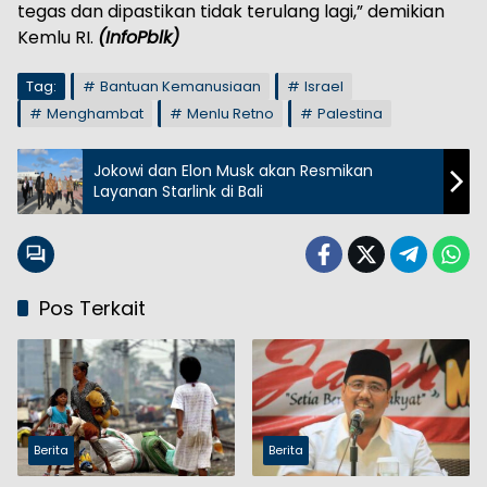
tegas dan dipastikan tidak terulang lagi,” demikian
Kemlu RI.
(InfoPblk)
Tag:
Bantuan Kemanusiaan
Israel
Menghambat
Menlu Retno
Palestina
Jokowi dan Elon Musk akan Resmikan
Layanan Starlink di Bali
Pos Terkait
Berita
Berita