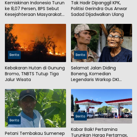
Kemiskinan Indonesia Turun
Tak Hadir Dipanggil KPK,
ke 8,07 Persen, BPS Sebut
Politisi Gerindra Gus Anwar
Kesejahteraan Masyarakat
Sadad Dijadwalkan Ulang
Meningkat
Berita
Berita
Kebakaran Hutan di Gunung
Selamat Jalan Diding
Bromo, TNBTS Tutup Tiga
Boneng, Komedian
Jalur Wisata
Legendaris Warkop DKI
Meninggal Dunia
Berita
Berita
Kabar Baik! Pertamina
Petani Tembakau Sumenep
Turunkan Harga Pertamax,