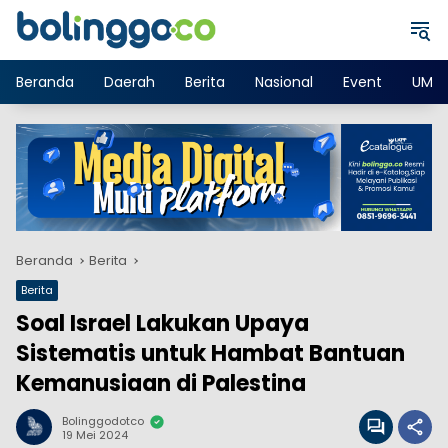
Langsung
ke
konten
Beranda
Daerah
Berita
Nasional
Event
UMK
Beranda
Berita
Berita
Soal Israel Lakukan Upaya
Sistematis untuk Hambat Bantuan
Kemanusiaan di Palestina
Bolinggodotco
19 Mei 2024