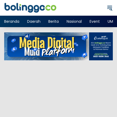
Langsung
ke
konten
Beranda
Daerah
Berita
Nasional
Event
UMK