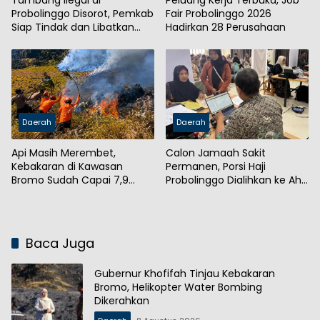
Tambang Ilegal di
Peluang Kerja Terbuka, Job
Probolinggo Disorot, Pemkab
Fair Probolinggo 2026
Siap Tindak dan Libatkan
Hadirkan 28 Perusahaan
Aparat
Daerah
Daerah
Api Masih Merembet,
Calon Jamaah Sakit
Kebakaran di Kawasan
Permanen, Porsi Haji
Bromo Sudah Capai 7,9
Probolinggo Dialihkan ke Ahli
Hektare
Waris
Baca Juga
Gubernur Khofifah Tinjau Kebakaran
Bromo, Helikopter Water Bombing
Dikerahkan