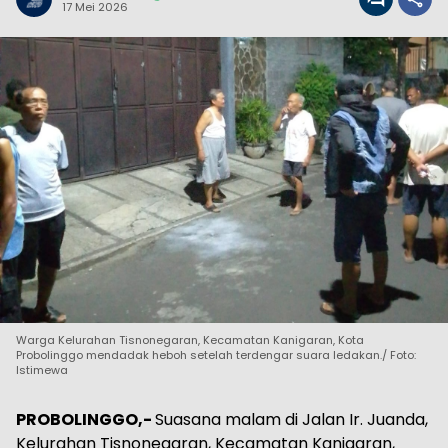
17 Mei 2026
Warga Kelurahan Tisnonegaran, Kecamatan Kanigaran, Kota
Probolinggo mendadak heboh setelah terdengar suara ledakan./ Foto:
Istimewa
PROBOLINGGO,-
Suasana malam di Jalan Ir. Juanda,
Kelurahan Tisnonegaran, Kecamatan Kanigaran,