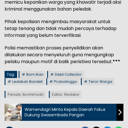
memicu kepanikan warga yang khawatir terjadi aksi
kriminal menggunakan bahan peledak.
Pihak kepolisian mengimbau masyarakat untuk
tetap tenang dan tidak mudah percaya terhadap
informasi yang belum terverifikasi.
Polisi memastikan proses penyelidikan akan
dilakukan secara menyeluruh guna mengungkap
pelaku maupun motif di balik peristiwa tersebut.
***
Tag:
Bom Ikan
Debt Collector
Ledakan Bondet
Probolinggo
Teror Warga
Penulis: Ibrohimzdn
Editor: Redaksi
Wamendagri Minta Kepala Daerah Fokus
Dukung Swasembada Pangan