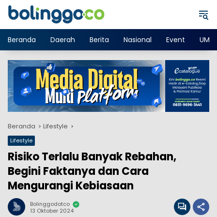
Langsung
ke
konten
Beranda
Daerah
Berita
Nasional
Event
UMK
Beranda
Lifestyle
Lifestyle
Risiko Terlalu Banyak Rebahan,
Begini Faktanya dan Cara
Mengurangi Kebiasaan
Bolinggodotco
13 Oktober 2024