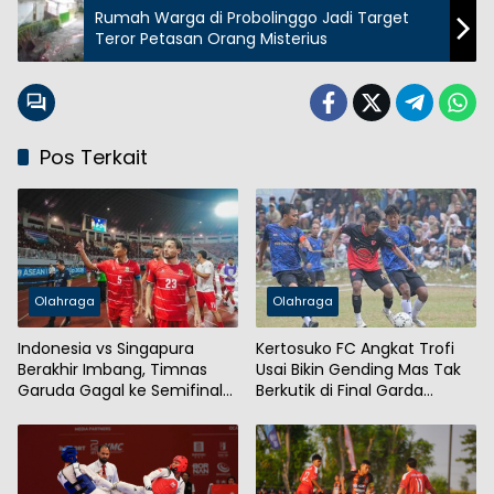
Rumah Warga di Probolinggo Jadi Target
Teror Petasan Orang Misterius
Pos Terkait
Olahraga
Olahraga
Indonesia vs Singapura
Kertosuko FC Angkat Trofi
Berakhir Imbang, Timnas
Usai Bikin Gending Mas Tak
Garuda Gagal ke Semifinal
Berkutik di Final Garda
AFF 2026
Bangsa Cup