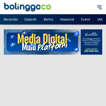
Langsung
ke
konten
Beranda
Daerah
Berita
Nasional
Event
UMK