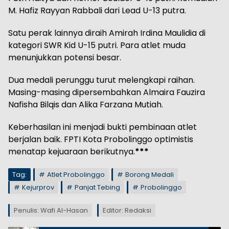
M. Hafiz Rayyan Rabbali dari Lead U-13 putra.
Satu perak lainnya diraih Amirah Irdina Maulidia di
kategori SWR Kid U-15 putri. Para atlet muda
menunjukkan potensi besar.
Dua medali perunggu turut melengkapi raihan.
Masing-masing dipersembahkan Almaira Fauzira
Nafisha Bilqis dan Alika Farzana Mutiah.
Keberhasilan ini menjadi bukti pembinaan atlet
berjalan baik. FPTI Kota Probolinggo optimistis
menatap kejuaraan berikutnya.
***
Tag:
Atlet Probolinggo
Borong Medali
Kejurprov
Panjat Tebing
Probolinggo
Penulis: Wafi Al-Hasan
Editor: Redaksi