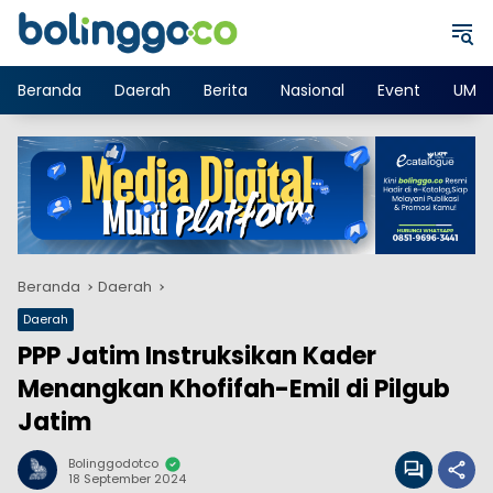
Langsung
ke
konten
Beranda
Daerah
Berita
Nasional
Event
UMK
Beranda
Daerah
Daerah
PPP Jatim Instruksikan Kader
Menangkan Khofifah-Emil di Pilgub
Jatim
Bolinggodotco
18 September 2024