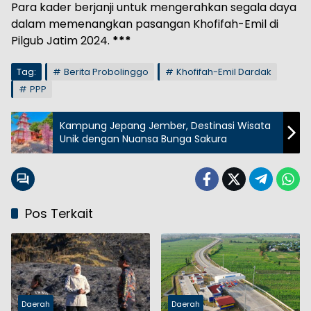
Para kader berjanji untuk mengerahkan segala daya
dalam memenangkan pasangan Khofifah-Emil di
Pilgub Jatim 2024.
***
Tag:
Berita Probolinggo
Khofifah-Emil Dardak
PPP
Kampung Jepang Jember, Destinasi Wisata
Unik dengan Nuansa Bunga Sakura
Pos Terkait
Daerah
Daerah