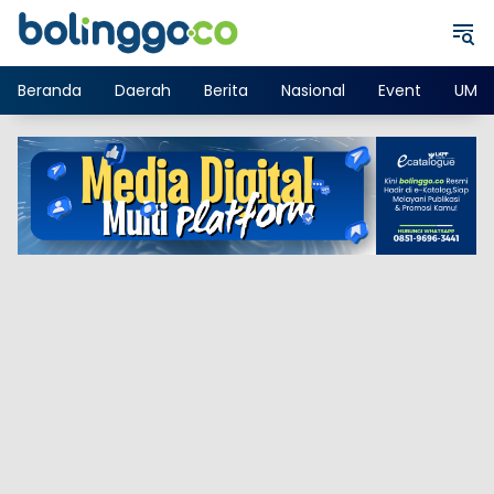
Langsung
ke
konten
Beranda
Daerah
Berita
Nasional
Event
UMK