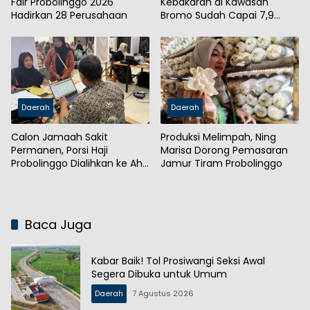
Fair Probolinggo 2026
Kebakaran di Kawasan
Hadirkan 28 Perusahaan
Bromo Sudah Capai 7,9
Hektare
Daerah
Daerah
Calon Jamaah Sakit
Produksi Melimpah, Ning
Permanen, Porsi Haji
Marisa Dorong Pemasaran
Probolinggo Dialihkan ke Ahli
Jamur Tiram Probolinggo
Waris
Baca Juga
Kabar Baik! Tol Prosiwangi Seksi Awal
Segera Dibuka untuk Umum
Daerah
7 Agustus 2026