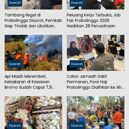
Daerah
Daerah
Tambang Ilegal di
Peluang Kerja Terbuka, Job
Probolinggo Disorot, Pemkab
Fair Probolinggo 2026
Siap Tindak dan Libatkan
Hadirkan 28 Perusahaan
Aparat
Daerah
Daerah
Api Masih Merembet,
Calon Jamaah Sakit
Kebakaran di Kawasan
Permanen, Porsi Haji
Bromo Sudah Capai 7,9
Probolinggo Dialihkan ke Ahli
Hektare
Waris
Daerah
Daerah