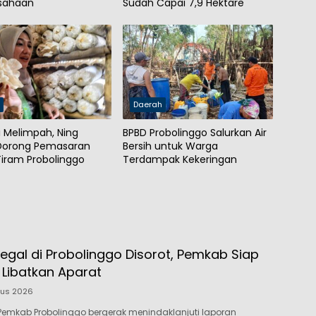
usahaan
Sudah Capai 7,9 Hektare
h
Daerah
i Melimpah, Ning
BPBD Probolinggo Salurkan Air
 Dorong Pemasaran
Bersih untuk Warga
iram Probolinggo
Terdampak Kekeringan
egal di Probolinggo Disorot, Pemkab Siap
 Libatkan Aparat
tus 2026
emkab Probolinggo bergerak menindaklanjuti laporan