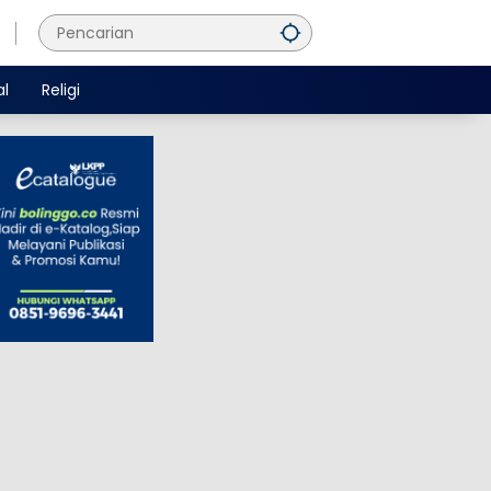
al
Religi