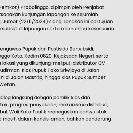
Pemkot) Probolinggo, dipimpin oleh Penjabat
aksanakan kunjungan lapangan ke sejumlah
i, Jumat (22/11/2024) siang. Langkah ini bertujuan
subsidi di lapangan serta memantau kesesuaian
Pengawas Pupuk dan Pestisida Bersubsidi,
ggo Kota, Kodim 0820, Kejaksaan Negeri, serta
okasi yang dikunjungi meliputi distributor CV
udirman, Kios Pupuk Toko Sriwijaya di Jalan
i di Jalan Mastrip, hingga Kios Pupuk Sumber
 Wetan.
ialog langsung dengan pemilik kios dan
tok, progres penyaluran, mekanisme distribusi,
abat Wali Kota Taufik menegaskan bahwa stok
go masih dalam kondisi aman, bahkan cenderung