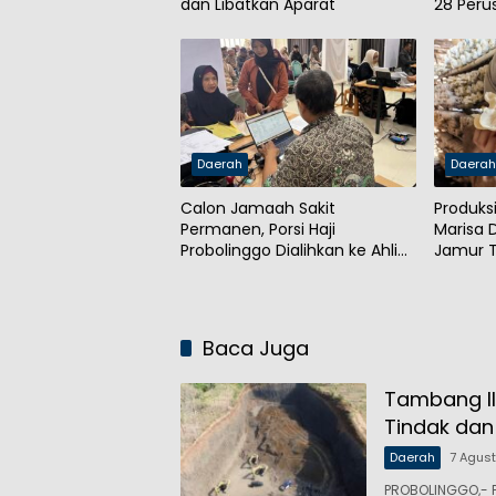
dan Libatkan Aparat
28 Per
Daerah
Daera
Calon Jamaah Sakit
Produks
Permanen, Porsi Haji
Marisa
Probolinggo Dialihkan ke Ahli
Jamur T
Waris
Baca Juga
Tambang Il
Tindak dan
Daerah
7 Agus
PROBOLINGGO,- P