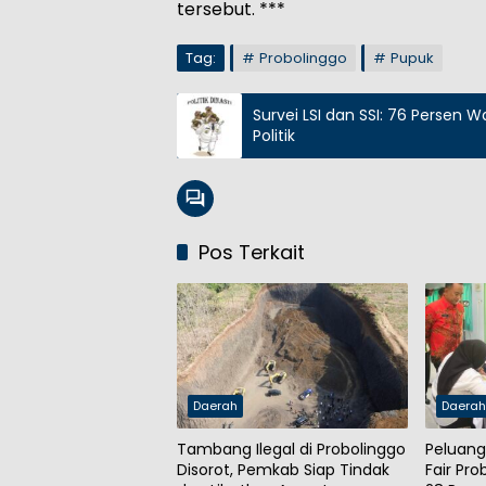
tersebut. ***
Tag:
Probolinggo
Pupuk
Survei LSI dan SSI: 76 Persen
Politik
Pos Terkait
Daerah
Daera
Tambang Ilegal di Probolinggo
Peluang
Disorot, Pemkab Siap Tindak
Fair Pr