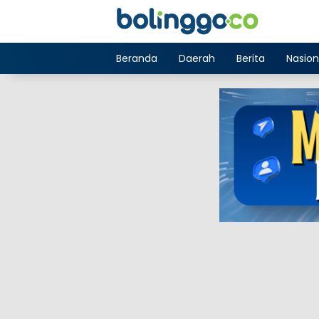
Langsung
ke
konten
Beranda
Daerah
Berita
Nasion