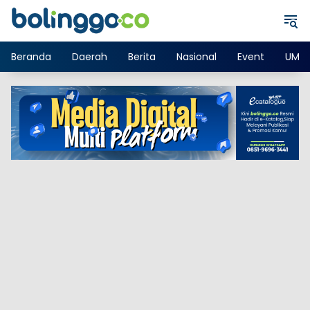
Langsung
ke
konten
Beranda
Daerah
Berita
Nasional
Event
UMK