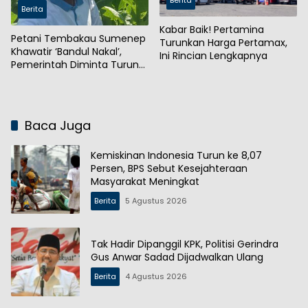
Berita
Berita
Kabar Baik! Pertamina
Petani Tembakau Sumenep
Turunkan Harga Pertamax,
Khawatir ‘Bandul Nakal’,
Ini Rincian Lengkapnya
Pemerintah Diminta Turun
Tangan
Baca Juga
Kemiskinan Indonesia Turun ke 8,07
Persen, BPS Sebut Kesejahteraan
Masyarakat Meningkat
Berita
5 Agustus 2026
Tak Hadir Dipanggil KPK, Politisi Gerindra
Gus Anwar Sadad Dijadwalkan Ulang
Berita
4 Agustus 2026