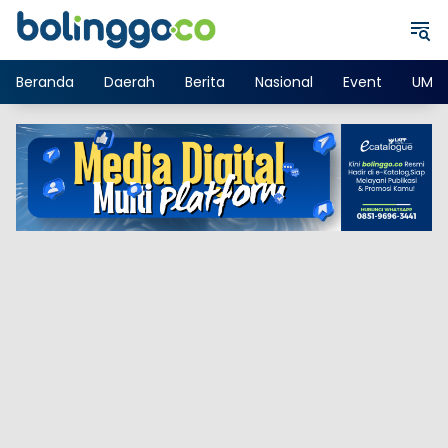
Langsung
ke
konten
Beranda
Daerah
Berita
Nasional
Event
UMK