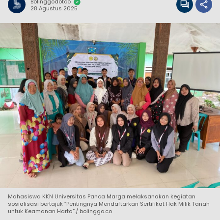
Bolinggodotco
28 Agustus 2025
Mahasiswa KKN Universitas Panca Marga melaksanakan kegiatan
sosialisasi bertajuk “Pentingnya Mendaftarkan Sertifikat Hak Milik Tanah
untuk Keamanan Harta”./ bolinggo.co