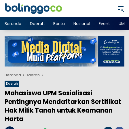
Langsung
ke
konten
Beranda
Daerah
Berita
Nasional
Event
UMK
Beranda
Daerah
Daerah
Mahasiswa UPM Sosialisasi
Pentingnya Mendaftarkan Sertifikat
Hak Milik Tanah untuk Keamanan
Harta