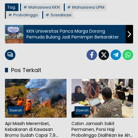
Tag:
Mahasiswa KKN
Mahasiswa UPM
Probolinggo
Sosialisasi
KKN Universitas Panca Marga Dorong
Pemuda Bulang Jadi Pemimpin Berkarakter
Pos Terkait
Daerah
Daerah
Api Masih Merembet,
Calon Jamaah Sakit
Kebakaran di Kawasan
Permanen, Porsi Haji
Bromo Sudah Capai 7,9
Probolinggo Dialihkan ke Ahli