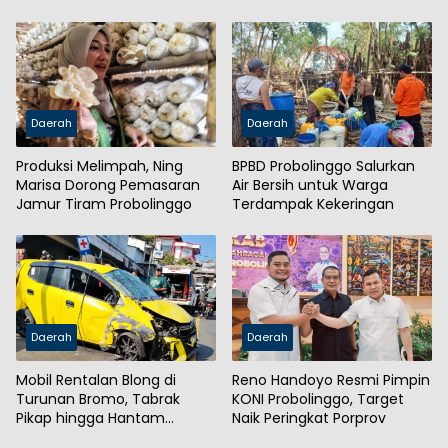
Hektare
Waris
Daerah
Daerah
Produksi Melimpah, Ning
BPBD Probolinggo Salurkan
Marisa Dorong Pemasaran
Air Bersih untuk Warga
Jamur Tiram Probolinggo
Terdampak Kekeringan
Daerah
Daerah
Mobil Rentalan Blong di
Reno Handoyo Resmi Pimpin
Turunan Bromo, Tabrak
KONI Probolinggo, Target
Pikap hingga Hantam
Naik Peringkat Porprov
Tembok