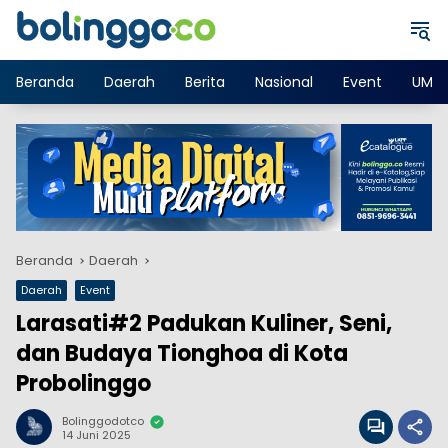
Langsung
ke
konten
Beranda
Daerah
Berita
Nasional
Event
UMK
Beranda
Daerah
Daerah
Event
Larasati#2 Padukan Kuliner, Seni,
dan Budaya Tionghoa di Kota
Probolinggo
Bolinggodotco
14 Juni 2025