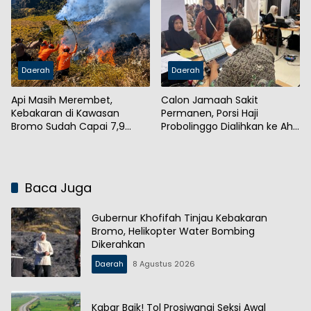
Daerah
Daerah
Api Masih Merembet,
Calon Jamaah Sakit
Kebakaran di Kawasan
Permanen, Porsi Haji
Bromo Sudah Capai 7,9
Probolinggo Dialihkan ke Ahli
Hektare
Waris
Baca Juga
Gubernur Khofifah Tinjau Kebakaran
Bromo, Helikopter Water Bombing
Dikerahkan
Daerah
8 Agustus 2026
Kabar Baik! Tol Prosiwangi Seksi Awal