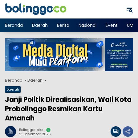
Langsung
ke
konten
Beranda
Daerah
Berita
Nasional
Event
UMK
Beranda
Daerah
Daerah
Janji Politik Direalisasikan, Wali Kota
Probolinggo Resmikan Kartu
Amanah
Bolinggodotco
21 Desember 2025