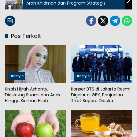
Arah Khidmah dan Program Strategis
Pos Terkait
Lifestyle
Lifestyle
Kisah Hijrah Ashanty,
Konser BTS di Jakarta Resmi
Didukung Suami dan Anak
Digelar di GBK, Penjualan
Hingga Kiriman Hijab
Tiket Segera Dibuka