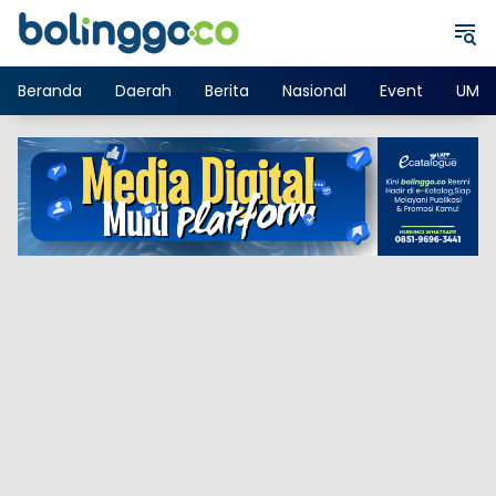
Langsung
ke
konten
Beranda
Daerah
Berita
Nasional
Event
UMK