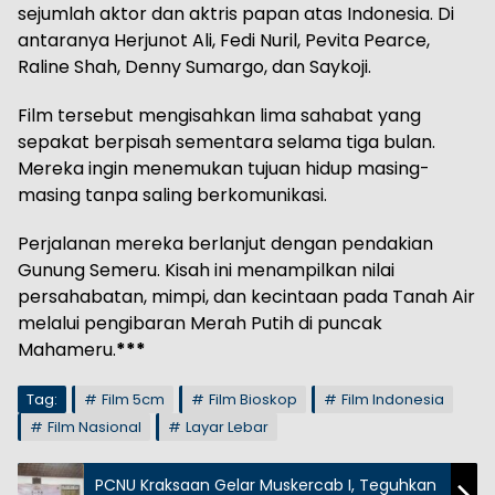
sejumlah aktor dan aktris papan atas Indonesia. Di
antaranya Herjunot Ali, Fedi Nuril, Pevita Pearce,
Raline Shah, Denny Sumargo, dan Saykoji.
Film tersebut mengisahkan lima sahabat yang
sepakat berpisah sementara selama tiga bulan.
Mereka ingin menemukan tujuan hidup masing-
masing tanpa saling berkomunikasi.
Perjalanan mereka berlanjut dengan pendakian
Gunung Semeru. Kisah ini menampilkan nilai
persahabatan, mimpi, dan kecintaan pada Tanah Air
melalui pengibaran Merah Putih di puncak
Mahameru.
***
Tag:
Film 5cm
Film Bioskop
Film Indonesia
Film Nasional
Layar Lebar
PCNU Kraksaan Gelar Muskercab I, Teguhkan