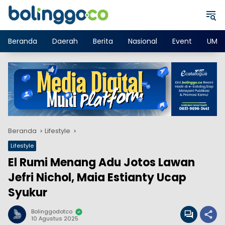
Langsung
ke
konten
Beranda
Daerah
Berita
Nasional
Event
UMK
Beranda
Lifestyle
Lifestyle
El Rumi Menang Adu Jotos Lawan
Jefri Nichol, Maia Estianty Ucap
Syukur
Bolinggodotco
10 Agustus 2025