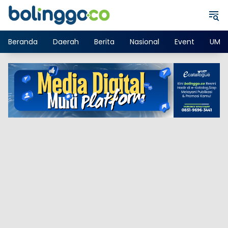
Langsung
ke
konten
Beranda
Daerah
Berita
Nasional
Event
UMK