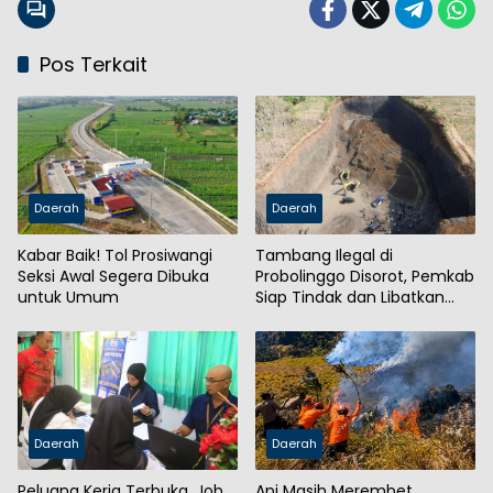
Pos Terkait
Daerah
Daerah
Kabar Baik! Tol Prosiwangi
Tambang Ilegal di
Seksi Awal Segera Dibuka
Probolinggo Disorot, Pemkab
untuk Umum
Siap Tindak dan Libatkan
Aparat
Daerah
Daerah
Peluang Kerja Terbuka, Job
Api Masih Merembet,