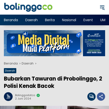
Langsung
ke
konten
Beranda
Daerah
Berita
Nasional
Event
UMK
Beranda
Daerah
Daerah
Bubarkan Tawuran di Probolinggo, 2
Polisi Kenak Bacok
Bolinggodotco
2 Juni 2024