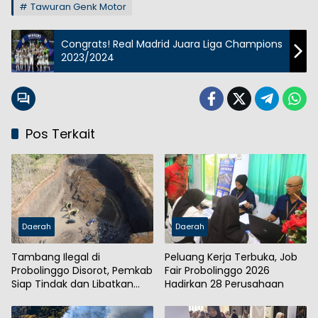
Tawuran Genk Motor
Congrats! Real Madrid Juara Liga Champions
2023/2024
Pos Terkait
Daerah
Daerah
Tambang Ilegal di
Peluang Kerja Terbuka, Job
Probolinggo Disorot, Pemkab
Fair Probolinggo 2026
Siap Tindak dan Libatkan
Hadirkan 28 Perusahaan
Aparat