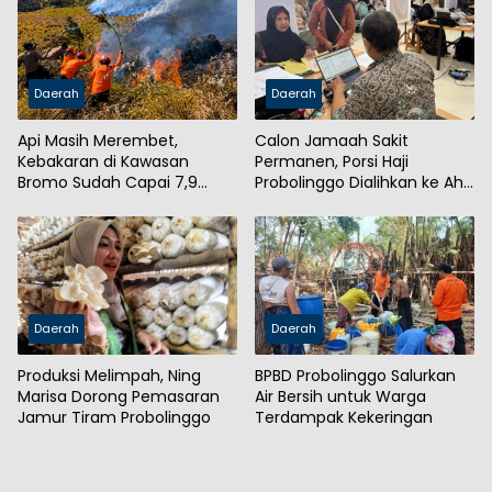
Daerah
Daerah
Api Masih Merembet,
Calon Jamaah Sakit
Kebakaran di Kawasan
Permanen, Porsi Haji
Bromo Sudah Capai 7,9
Probolinggo Dialihkan ke Ahli
Hektare
Waris
Daerah
Daerah
Produksi Melimpah, Ning
BPBD Probolinggo Salurkan
Marisa Dorong Pemasaran
Air Bersih untuk Warga
Jamur Tiram Probolinggo
Terdampak Kekeringan