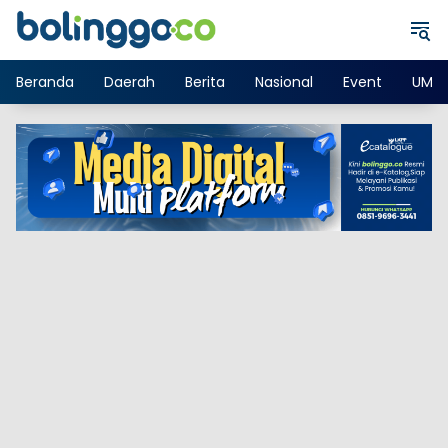
Langsung
ke
konten
Beranda
Daerah
Berita
Nasional
Event
UMK