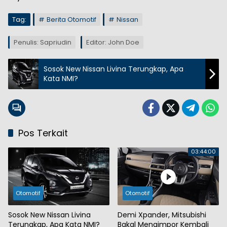
Tag:
Berita Otomotif
Nissan
Penulis: Sapriudin
Editor: John Doe
Sosok New Nissan Livina Terungkap, Apa
Kata NMI?
Pos Terkait
03:44:00
Otomotif
Otomotif
Sosok New Nissan Livina
Demi Xpander, Mitsubishi
Terungkap, Apa Kata NMI?
Bakal Mengimpor Kembali