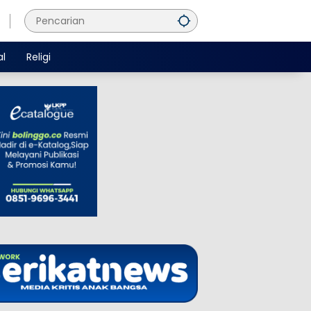
al
Religi