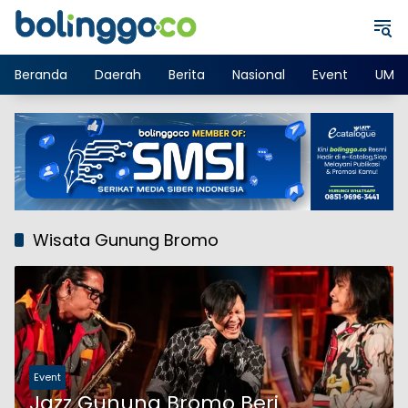
Langsung
ke
konten
Beranda
Daerah
Berita
Nasional
Event
UMK
Wisata Gunung Bromo
Event
Jazz Gunung Bromo Beri