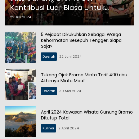
Kontribusi Luar Biasa Untuk
Perekonomian Pariwisata
22 Juli 2024
5 Pejabat Dikukuhkan Sebagai Warga
Kehormatan Sesepuh Tengger, Siapa
Saja?
Daerah
22 Juni 2024
Tukang Ojek Bromo Minta Tarif 400 ribu
Akhirnya Minta Maaf
Daerah
30 Mei 2024
April 2024 Kawasan Wisata Gunung Bromo
Ditutup Total
Kuliner
2 April 2024